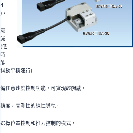
64
)。
任意
加減
(低
速時
也能
抖動平穩運行)
具備任意速度控制功能，可實現輕觸感。
高精度，高剛性的線性導軌。
可選擇位置控制和推力控制的模式。