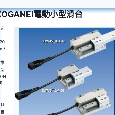
Skip
to
KOGANEI電動小型滑台
content
高速
型
120
m/
)，
高推
力型
50N
兩
種。
多點
位置